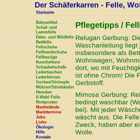
Der Schäferkarren - Felle, Wol
Startseite
Babyartikel
Pflegetipps / Fell
Schaf- und
Lammfelle
Relugan Gerbung: Die
Deko- und Wildfelle
Bettfelle
Waschanleitung liegt 
Fellschuhe
insbesondere als Bett
Fellhandschuhe
Fellbezüge
Wohnwagen, Wohnmobil
Kuscheltiere
dort, wo mit Feuchtig
Schaukelschafe
Ledertaschen
ist ohne Chrom! Die F
Lederbörsen
Gerbstoff.
Socken/Strümpfe
Mützen/Stirnbänder
Hemden
Mimosa Gerbung: Rein 
II-Wahl Felle
bedingt waschbar (Wa
Restposten
Marktstände
bei). Mit jeder Wäsch
Markttermine
wäscht aus. Die Felle
Jobs
Links
Zweck, haben aber ein
Ökologie
Wolle.
Hilfe
Kontakt