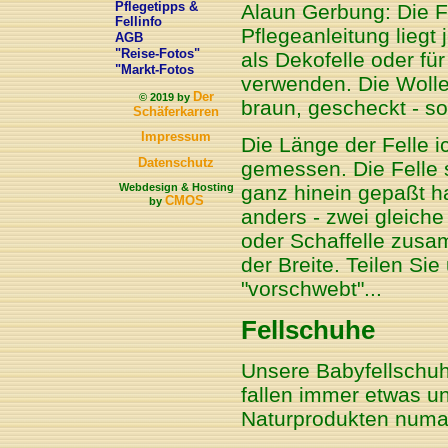
Pflegetipps &
Alaun Gerbung: Die Fe
Fellinfo
Pflegeanleitung liegt
AGB
"Reise-Fotos"
als Dekofelle oder fü
"Markt-Fotos
verwenden. Die Wolle 
Der
© 2019 by
braun, gescheckt - so
Schäferkarren
Impressum
Die Länge der Felle i
Datenschutz
gemessen. Die Felle 
Webdesign & Hosting
ganz hinein gepaßt ha
CMOS
by
anders - zwei gleiche
oder Schaffelle zusa
der Breite. Teilen Sie
"vorschwebt"...
Fellschuhe
Unsere Babyfellschu
fallen immer etwas un
Naturprodukten numal 