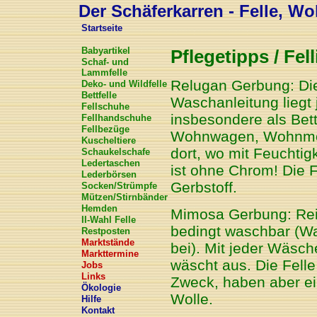
Der Schäferkarren - Felle, Wol
Startseite
Babyartikel
Pflegetipps / Fell
Schaf- und
Lammfelle
Relugan Gerbung: Die
Deko- und Wildfelle
Bettfelle
Waschanleitung liegt 
Fellschuhe
insbesondere als Bett
Fellhandschuhe
Fellbezüge
Wohnwagen, Wohnmobil
Kuscheltiere
dort, wo mit Feuchtig
Schaukelschafe
Ledertaschen
ist ohne Chrom! Die F
Lederbörsen
Gerbstoff.
Socken/Strümpfe
Mützen/Stirnbänder
Hemden
Mimosa Gerbung: Rein 
II-Wahl Felle
bedingt waschbar (Wa
Restposten
Marktstände
bei). Mit jeder Wäsch
Markttermine
wäscht aus. Die Felle
Jobs
Links
Zweck, haben aber ein
Ökologie
Wolle.
Hilfe
Kontakt