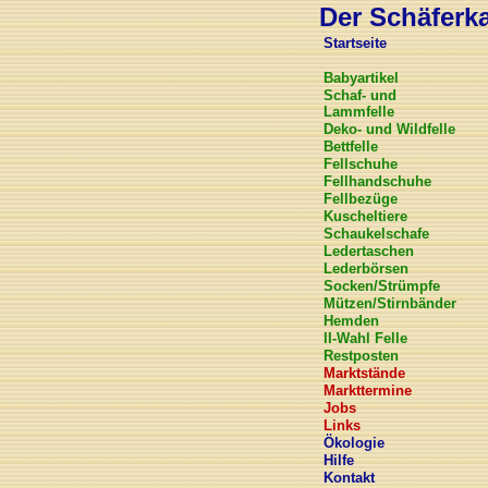
Der Schäferkar
Startseite
Babyartikel
Schaf- und
Lammfelle
Deko- und Wildfelle
Bettfelle
Fellschuhe
Fellhandschuhe
Fellbezüge
Kuscheltiere
Schaukelschafe
Ledertaschen
Lederbörsen
Socken/Strümpfe
Mützen/Stirnbänder
Hemden
II-Wahl Felle
Restposten
Marktstände
Markttermine
Jobs
Links
Ökologie
Hilfe
Kontakt