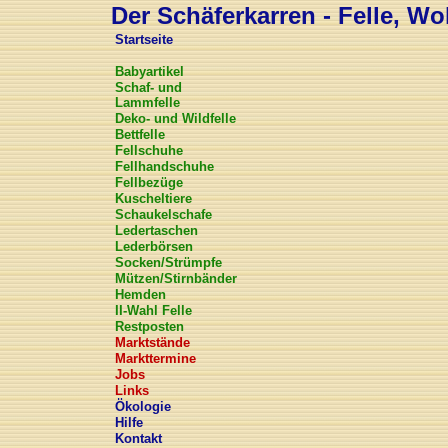
Der Schäferkarren - Felle, Wol
Startseite
Babyartikel
Schaf- und
Lammfelle
Deko- und Wildfelle
Bettfelle
Fellschuhe
Fellhandschuhe
Fellbezüge
Kuscheltiere
Schaukelschafe
Ledertaschen
Lederbörsen
Socken/Strümpfe
Mützen/Stirnbänder
Hemden
II-Wahl Felle
Restposten
Marktstände
Markttermine
Jobs
Links
Ökologie
Hilfe
Kontakt