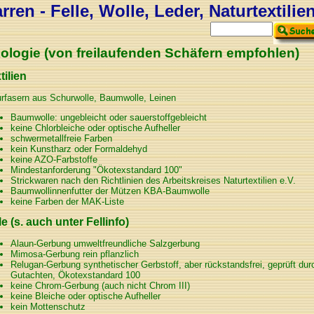
ren - Felle, Wolle, Leder, Naturtextilie
ologie (von freilaufenden Schäfern empfohlen)
tilien
rfasern aus Schurwolle, Baumwolle, Leinen
Baumwolle: ungebleicht oder sauerstoffgebleicht
keine Chlorbleiche oder optische Aufheller
schwermetallfreie Farben
kein Kunstharz oder Formaldehyd
keine AZO-Farbstoffe
Mindestanforderung "Ökotexstandard 100"
Strickwaren nach den Richtlinien des Arbeitskreises Naturtextilien e.V.
Baumwollinnenfutter der Mützen KBA-Baumwolle
keine Farben der MAK-Liste
le (s. auch unter Fellinfo)
Alaun-Gerbung umweltfreundliche Salzgerbung
Mimosa-Gerbung rein pflanzlich
Relugan-Gerbung synthetischer Gerbstoff, aber rückstandsfrei, geprüft 
Gutachten, Ökotexstandard 100
keine Chrom-Gerbung (auch nicht Chrom III)
keine Bleiche oder optische Aufheller
kein Mottenschutz