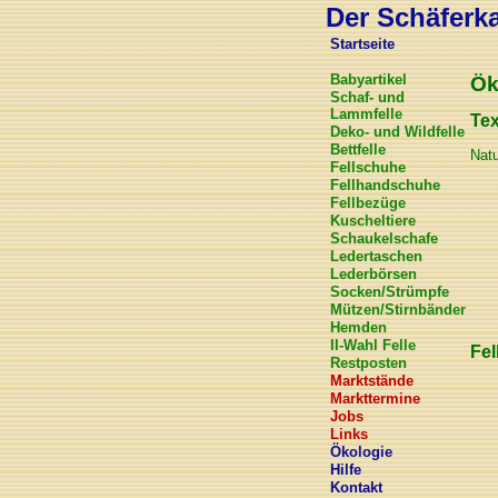
Der Schäferkar
Startseite
Babyartikel
Ök
Schaf- und
Lammfelle
Tex
Deko- und Wildfelle
Bettfelle
Natu
Fellschuhe
Fellhandschuhe
Fellbezüge
Kuscheltiere
Schaukelschafe
Ledertaschen
Lederbörsen
Socken/Strümpfe
Mützen/Stirnbänder
Hemden
II-Wahl Felle
Fel
Restposten
Marktstände
Markttermine
Jobs
Links
Ökologie
Hilfe
Kontakt