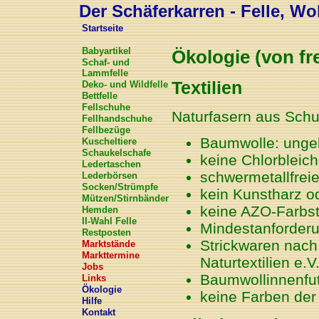
Der Schäferkarren - Felle, Wol
Startseite
Babyartikel
Ökologie (von fr
Schaf- und
Lammfelle
Textilien
Deko- und Wildfelle
Bettfelle
Fellschuhe
Naturfasern aus Schu
Fellhandschuhe
Fellbezüge
Baumwolle: ungeb
Kuscheltiere
Schaukelschafe
keine Chlorbleich
Ledertaschen
schwermetallfrei
Lederbörsen
Socken/Strümpfe
kein Kunstharz 
Mützen/Stirnbänder
keine AZO-Farbst
Hemden
II-Wahl Felle
Mindestanforderu
Restposten
Strickwaren nach 
Marktstände
Markttermine
Naturtextilien e.V
Jobs
Baumwollinnenfu
Links
Ökologie
keine Farben der
Hilfe
Kontakt