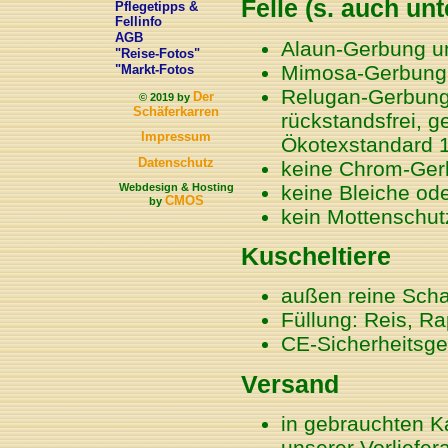
Felle (s. auch unt
Pflegetipps &
Fellinfo
AGB
Alaun-Gerbung u
"Reise-Fotos"
Mimosa-Gerbung r
"Markt-Fotos
Relugan-Gerbung 
Der
© 2019 by
Schäferkarren
rückstandsfrei, 
Impressum
Ökotexstandard 
Datenschutz
keine Chrom-Gerb
Webdesign & Hosting
keine Bleiche ode
CMOS
by
kein Mottenschut
Kuscheltiere
außen reine Sch
Füllung: Reis, Ra
CE-Sicherheitsge
Versand
in gebrauchten K
unserer Vorliefer