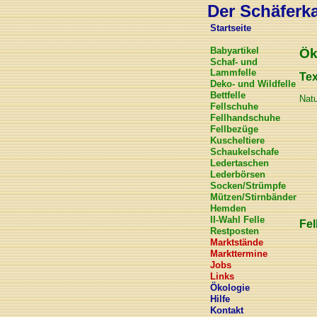
Der Schäferkar
Startseite
Babyartikel
Ök
Schaf- und
Lammfelle
Tex
Deko- und Wildfelle
Bettfelle
Natu
Fellschuhe
Fellhandschuhe
Fellbezüge
Kuscheltiere
Schaukelschafe
Ledertaschen
Lederbörsen
Socken/Strümpfe
Mützen/Stirnbänder
Hemden
II-Wahl Felle
Fel
Restposten
Marktstände
Markttermine
Jobs
Links
Ökologie
Hilfe
Kontakt