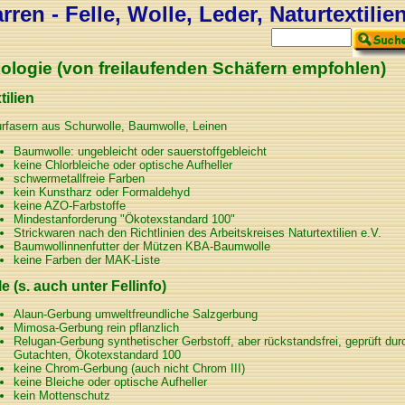
ren - Felle, Wolle, Leder, Naturtextilie
ologie (von freilaufenden Schäfern empfohlen)
tilien
rfasern aus Schurwolle, Baumwolle, Leinen
Baumwolle: ungebleicht oder sauerstoffgebleicht
keine Chlorbleiche oder optische Aufheller
schwermetallfreie Farben
kein Kunstharz oder Formaldehyd
keine AZO-Farbstoffe
Mindestanforderung "Ökotexstandard 100"
Strickwaren nach den Richtlinien des Arbeitskreises Naturtextilien e.V.
Baumwollinnenfutter der Mützen KBA-Baumwolle
keine Farben der MAK-Liste
le (s. auch unter Fellinfo)
Alaun-Gerbung umweltfreundliche Salzgerbung
Mimosa-Gerbung rein pflanzlich
Relugan-Gerbung synthetischer Gerbstoff, aber rückstandsfrei, geprüft 
Gutachten, Ökotexstandard 100
keine Chrom-Gerbung (auch nicht Chrom III)
keine Bleiche oder optische Aufheller
kein Mottenschutz