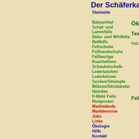
Der Schäferkar
Startseite
Babyartikel
Ök
Schaf- und
Lammfelle
Tex
Deko- und Wildfelle
Bettfelle
Natu
Fellschuhe
Fellhandschuhe
Fellbezüge
Kuscheltiere
Schaukelschafe
Ledertaschen
Lederbörsen
Socken/Strümpfe
Mützen/Stirnbänder
Hemden
II-Wahl Felle
Fel
Restposten
Marktstände
Markttermine
Jobs
Links
Ökologie
Hilfe
Kontakt