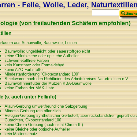
ren - Felle, Wolle, Leder, Naturtextilie
ologie (von freilaufenden Schäfern empfohlen)
tilien
rfasern aus Schurwolle, Baumwolle, Leinen
Baumwolle: ungebleicht oder sauerstoffgebleicht
keine Chlorbleiche oder optische Aufheller
schwermetallfreie Farben
kein Kunstharz oder Formaldehyd
keine AZO-Farbstoffe
Mindestanforderung "Ökotexstandard 100"
Strickwaren nach den Richtlinien des Arbeitskreises Naturtextilien e.V.
Baumwollinnenfutter der Mützen KBA-Baumwolle
keine Farben der MAK-Liste
le (s. auch unter Fellinfo)
Alaun-Gerbung umweltfreundliche Salzgerbung
Mimosa-Gerbung rein pflanzlich
Relugan-Gerbung synthetischer Gerbstoff, aber rückstandsfrei, geprüft 
Gutachten, Ökotexstandard 100
keine Chrom-Gerbung (auch nicht Chrom III)
keine Bleiche oder optische Aufheller
kein Mottenschutz