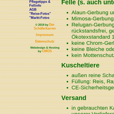
Felle (s. auch unt
Pflegetipps &
Fellinfo
AGB
Alaun-Gerbung u
"Reise-Fotos"
Mimosa-Gerbung r
"Markt-Fotos
Relugan-Gerbung 
Der
© 2019 by
Schäferkarren
rückstandsfrei, 
Impressum
Ökotexstandard 
Datenschutz
keine Chrom-Gerb
Webdesign & Hosting
keine Bleiche ode
CMOS
by
kein Mottenschut
Kuscheltiere
außen reine Sch
Füllung: Reis, Ra
CE-Sicherheitsge
Versand
in gebrauchten K
unserer Vorliefer