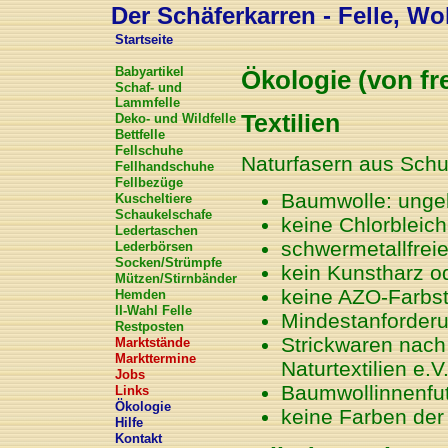
Der Schäferkarren - Felle, Wol
Startseite
Babyartikel
Ökologie (von fr
Schaf- und
Lammfelle
Textilien
Deko- und Wildfelle
Bettfelle
Fellschuhe
Naturfasern aus Schu
Fellhandschuhe
Fellbezüge
Baumwolle: ungeb
Kuscheltiere
Schaukelschafe
keine Chlorbleich
Ledertaschen
schwermetallfrei
Lederbörsen
Socken/Strümpfe
kein Kunstharz 
Mützen/Stirnbänder
keine AZO-Farbst
Hemden
II-Wahl Felle
Mindestanforderu
Restposten
Strickwaren nach 
Marktstände
Markttermine
Naturtextilien e.V
Jobs
Baumwollinnenfu
Links
Ökologie
keine Farben der
Hilfe
Kontakt