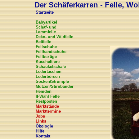
Der Schäferkarren - Felle, Wol
Startseite
Babyartikel
Schaf- und
Lammfelle
Deko- und Wildfelle
Bettfelle
Fellschuhe
Fellhandschuhe
Fellbezüge
Kuscheltiere
Schaukelschafe
Ledertaschen
Lederbörsen
Socken/Strümpfe
Mützen/Stirnbänder
Hemden
II-Wahl Felle
Restposten
Marktstände
Markttermine
Jobs
Links
Ökologie
Hilfe
Kontakt