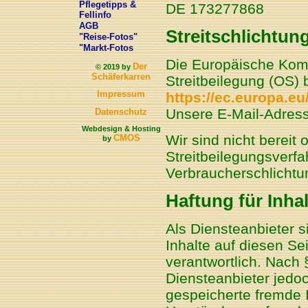
Pflegetipps &
DE 173277868
Fellinfo
AGB
Streitschlichtun
"Reise-Fotos"
"Markt-Fotos
Die Europäische Kommi
Der
© 2019 by
Schäferkarren
Streitbeilegung (OS) b
Impressum
https://ec.europa.e
Unsere E-Mail-Adress
Datenschutz
Webdesign & Hosting
Wir sind nicht bereit o
CMOS
by
Streitbeilegungsverfa
Verbraucherschlichtu
Haftung für Inhal
Als Diensteanbieter 
Inhalte auf diesen S
verantwortlich. Nach 
Diensteanbieter jedoch
gespeicherte fremde 