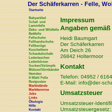
Der Schäferkarren - Felle, Wol
Startseite
Babyartikel
Impressum
Schaf- und
Lammfelle
Angaben gemäß 
Deko- und Wildfelle
Bettfelle
Heidi Baumgart
Fellschuhe
Fellhandschuhe
Der Schäferkarren
Fellbezüge
Am Deich 26
Kuscheltiere
Schaukelschafe
26842 Holtermoor
Ledertaschen
Lederbörsen
Kontakt
Socken/Strümpfe
Mützen/Stirnbänder
Hemden
Telefon: 04952 / 616
II-Wahl Felle
E-Mail: info@der-sch
Restposten
Marktstände
Markttermine
Umsatzsteuer
Jobs
Links
Ökologie
Umsatzsteuer-Identi
Hilfe
Umsatzsteuergesetz:
Kontakt