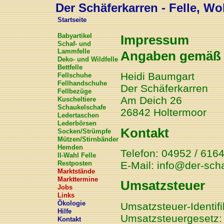
Der Schäferkarren - Felle, Wol
Startseite
Babyartikel
Impressum
Schaf- und
Lammfelle
Angaben gemäß 
Deko- und Wildfelle
Bettfelle
Heidi Baumgart
Fellschuhe
Fellhandschuhe
Der Schäferkarren
Fellbezüge
Am Deich 26
Kuscheltiere
Schaukelschafe
26842 Holtermoor
Ledertaschen
Lederbörsen
Kontakt
Socken/Strümpfe
Mützen/Stirnbänder
Hemden
Telefon: 04952 / 616
II-Wahl Felle
E-Mail: info@der-sch
Restposten
Marktstände
Markttermine
Umsatzsteuer
Jobs
Links
Ökologie
Umsatzsteuer-Identi
Hilfe
Umsatzsteuergesetz:
Kontakt