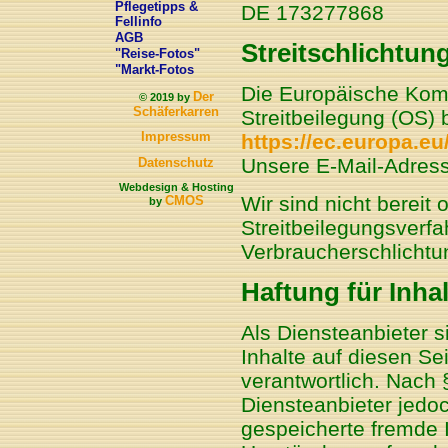
Pflegetipps &
DE 173277868
Fellinfo
AGB
Streitschlichtun
"Reise-Fotos"
"Markt-Fotos
Die Europäische Kommi
Der
© 2019 by
Schäferkarren
Streitbeilegung (OS) b
Impressum
https://ec.europa.e
Unsere E-Mail-Adress
Datenschutz
Webdesign & Hosting
Wir sind nicht bereit o
CMOS
by
Streitbeilegungsverfa
Verbraucherschlichtu
Haftung für Inhal
Als Diensteanbieter 
Inhalte auf diesen S
verantwortlich. Nach 
Diensteanbieter jedoch
gespeicherte fremde 