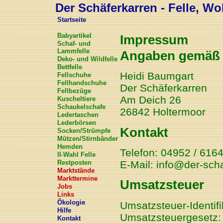
Der Schäferkarren - Felle, Wol
Startseite
Babyartikel
Impressum
Schaf- und
Lammfelle
Angaben gemäß 
Deko- und Wildfelle
Bettfelle
Heidi Baumgart
Fellschuhe
Fellhandschuhe
Der Schäferkarren
Fellbezüge
Am Deich 26
Kuscheltiere
Schaukelschafe
26842 Holtermoor
Ledertaschen
Lederbörsen
Kontakt
Socken/Strümpfe
Mützen/Stirnbänder
Hemden
Telefon: 04952 / 616
II-Wahl Felle
E-Mail: info@der-sch
Restposten
Marktstände
Markttermine
Umsatzsteuer
Jobs
Links
Ökologie
Umsatzsteuer-Identi
Hilfe
Umsatzsteuergesetz:
Kontakt