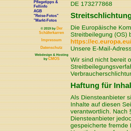
Pflegetipps &
DE 173277868
Fellinfo
AGB
Streitschlichtun
"Reise-Fotos"
"Markt-Fotos
Die Europäische Kommi
Der
© 2019 by
Schäferkarren
Streitbeilegung (OS) b
Impressum
https://ec.europa.e
Unsere E-Mail-Adress
Datenschutz
Webdesign & Hosting
Wir sind nicht bereit o
CMOS
by
Streitbeilegungsverfa
Verbraucherschlichtu
Haftung für Inhal
Als Diensteanbieter 
Inhalte auf diesen S
verantwortlich. Nach 
Diensteanbieter jedoch
gespeicherte fremde 