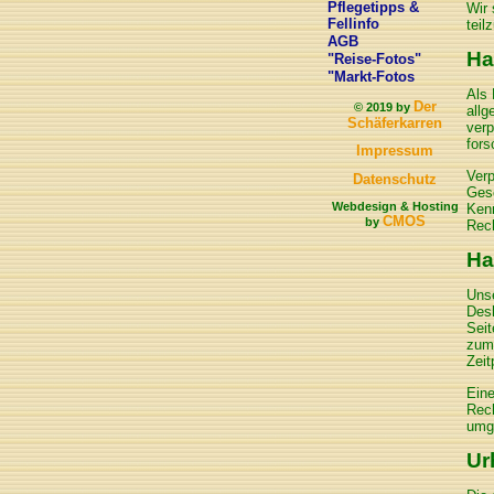
Pflegetipps &
Wir 
Fellinfo
teil
AGB
Ha
"Reise-Fotos"
"Markt-Fotos
Als 
Der
© 2019 by
allg
Schäferkarren
verp
fors
Impressum
Verp
Datenschutz
Gese
Webdesign & Hosting
Kenn
CMOS
by
Rech
Ha
Unse
Desh
Seit
zum 
Zeit
Eine
Rech
umg
Ur