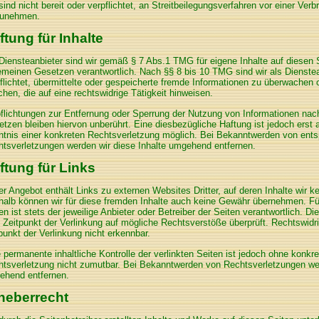
sind nicht bereit oder verpflichtet, an Streitbeilegungsverfahren vor einer Ver
zunehmen.
ftung für Inhalte
Diensteanbieter sind wir gemäß § 7 Abs.1 TMG für eigene Inhalte auf diesen
emeinen Gesetzen verantwortlich. Nach §§ 8 bis 10 TMG sind wir als Dienstea
flichtet, übermittelte oder gespeicherte fremde Informationen zu überwache
chen, die auf eine rechtswidrige Tätigkeit hinweisen.
flichtungen zur Entfernung oder Sperrung der Nutzung von Informationen nac
tzen bleiben hiervon unberührt. Eine diesbezügliche Haftung ist jedoch erst 
tnis einer konkreten Rechtsverletzung möglich. Bei Bekanntwerden von ent
tsverletzungen werden wir diese Inhalte umgehend entfernen.
ftung für Links
r Angebot enthält Links zu externen Websites Dritter, auf deren Inhalte wir k
alb können wir für diese fremden Inhalte auch keine Gewähr übernehmen. Für 
en ist stets der jeweilige Anbieter oder Betreiber der Seiten verantwortlich. Di
Zeitpunkt der Verlinkung auf mögliche Rechtsverstöße überprüft. Rechtswidr
punkt der Verlinkung nicht erkennbar.
 permanente inhaltliche Kontrolle der verlinkten Seiten ist jedoch ohne konkr
tsverletzung nicht zumutbar. Bei Bekanntwerden von Rechtsverletzungen wer
ehend entfernen.
heberrecht