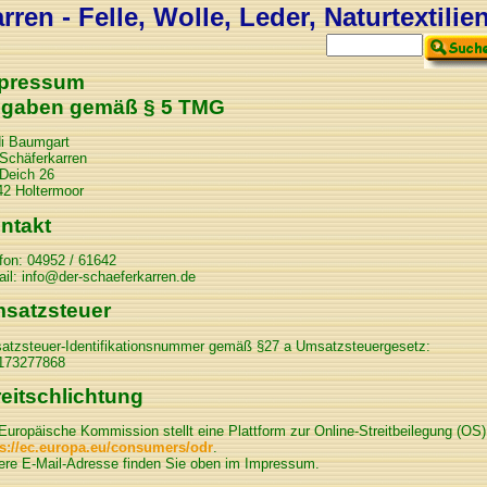
ren - Felle, Wolle, Leder, Naturtextilie
pressum
gaben gemäß § 5 TMG
di Baumgart
Schäferkarren
Deich 26
42 Holtermoor
ntakt
fon: 04952 / 61642
il: info@der-schaeferkarren.de
satzsteuer
atzsteuer-Identifikationsnummer gemäß §27 a Umsatzsteuergesetz:
173277868
reitschlichtung
Europäische Kommission stellt eine Plattform zur Online-Streitbeilegung (OS) 
ps://ec.europa.eu/consumers/odr
.
ere E-Mail-Adresse finden Sie oben im Impressum.