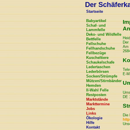
Der Schäferkar
Startseite
Babyartikel
Im
Schaf- und
An
Lammfelle
Deko- und Wildfelle
Hei
Bettfelle
Der 
Fellschuhe
Am 
Fellhandschuhe
268
Fellbezüge
Kuscheltiere
Ko
Schaukelschafe
Ledertaschen
Tele
Lederbörsen
E-Ma
Socken/Strümpfe
Mützen/Stirnbänder
Um
Hemden
II-Wahl Felle
Ums
Restposten
DE 
Marktstände
Markttermine
St
Jobs
Links
Die 
Ökologie
htt
Hilfe
Uns
Kontakt