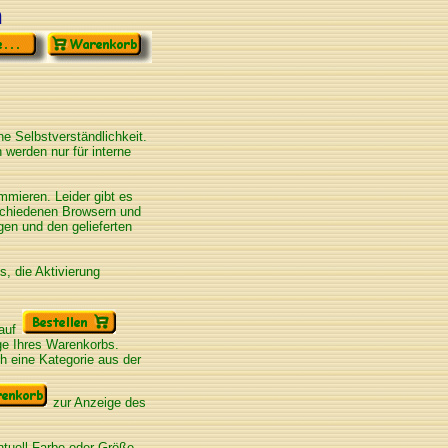
n
e Selbstverständlichkeit.
n werden nur für interne
mieren. Leider gibt es
schiedenen Browsern und
en und den gelieferten
, die Aktivierung
 auf
ge Ihres Warenkorbs.
h eine Kategorie aus der
zur Anzeige des
ntuell Farbe oder Größe