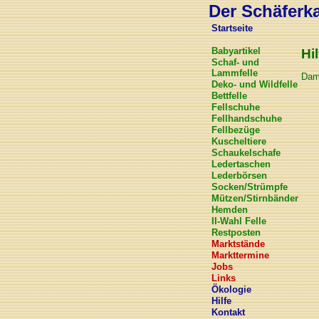
Der Schäferkar
Startseite
Babyartikel
Hil
Schaf- und
Lammfelle
Dami
Deko- und Wildfelle
Bettfelle
Fellschuhe
Fellhandschuhe
Fellbezüge
Kuscheltiere
Schaukelschafe
Ledertaschen
Lederbörsen
Socken/Strümpfe
Mützen/Stirnbänder
Hemden
II-Wahl Felle
Restposten
Marktstände
Markttermine
Jobs
Links
Ökologie
Hilfe
Kontakt