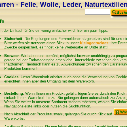
ren - Felle, Wolle, Leder, Naturtextilie
fe
t der Einkauf für Sie ein wenig einfacher wird, hier ein paar Tipps:
Sicherheit
: Die Regelungen des Fernmeldeabsatzgesetzes sind für uns ein
Bitte werfen sie trotzdem einen Blick in unser
Kleingedrucktes
. Ihre Date
Zwecke gespeichert, es findet keine Weitergabe an Dritte statt!
Browser
: Wir haben uns bemüht, möglichst browser-unabhängig zu program
gerade bei der Farbwiedergabe erhebliche Unterschiede zwischen den ver
Plattformen. Hierdurch kann es zu Abweichungen zwischen den Darstellung
Produkten kommen!
Cookies
: Unser Warenkorb arbeitet auch ohne die Verwendung von Cookies
erleichtert Ihnen aber den Umgang mit dem Warenkorb.
Bestellung
: Wenn Ihnen ein Produkt gefällt, fügen Sie es durch den Klick
einfach Ihrem Warenkorb hinzu. Sie gelangen dann automatisch zur Anzei
Wenn Sie weiter in unserem Sortiment stöbern möchten, wählen Sie einfac
Navigationsleiste links oder nutzen die Suchfunktion.
Nach Abschluß der Produktauswahl, gelangen Sie durch Klick auf
Warenkorbs.
An dieser Stelle können Sie nun leicht die gewünschte Anzahl ändern, eve