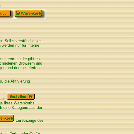
n
e Selbstverständlichkeit.
n werden nur für interne
mieren. Leider gibt es
schiedenen Browsern und
en und den gelieferten
, die Aktivierung
 auf
ge Ihres Warenkorbs.
h eine Kategorie aus der
zur Anzeige des
ntuell Farbe oder Größe