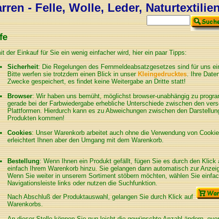
ren - Felle, Wolle, Leder, Naturtextilie
fe
t der Einkauf für Sie ein wenig einfacher wird, hier ein paar Tipps:
Sicherheit
: Die Regelungen des Fernmeldeabsatzgesetzes sind für uns ein
Bitte werfen sie trotzdem einen Blick in unser
Kleingedrucktes
. Ihre Date
Zwecke gespeichert, es findet keine Weitergabe an Dritte statt!
Browser
: Wir haben uns bemüht, möglichst browser-unabhängig zu program
gerade bei der Farbwiedergabe erhebliche Unterschiede zwischen den ver
Plattformen. Hierdurch kann es zu Abweichungen zwischen den Darstellung
Produkten kommen!
Cookies
: Unser Warenkorb arbeitet auch ohne die Verwendung von Cookies
erleichtert Ihnen aber den Umgang mit dem Warenkorb.
Bestellung
: Wenn Ihnen ein Produkt gefällt, fügen Sie es durch den Klick
einfach Ihrem Warenkorb hinzu. Sie gelangen dann automatisch zur Anzei
Wenn Sie weiter in unserem Sortiment stöbern möchten, wählen Sie einfac
Navigationsleiste links oder nutzen die Suchfunktion.
Nach Abschluß der Produktauswahl, gelangen Sie durch Klick auf
Warenkorbs.
An dieser Stelle können Sie nun leicht die gewünschte Anzahl ändern, eve