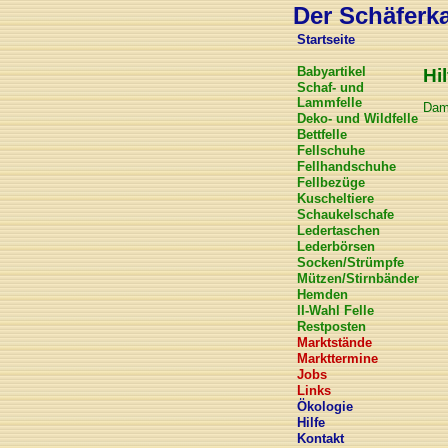
Der Schäferkar
Startseite
Babyartikel
Hil
Schaf- und
Lammfelle
Dami
Deko- und Wildfelle
Bettfelle
Fellschuhe
Fellhandschuhe
Fellbezüge
Kuscheltiere
Schaukelschafe
Ledertaschen
Lederbörsen
Socken/Strümpfe
Mützen/Stirnbänder
Hemden
II-Wahl Felle
Restposten
Marktstände
Markttermine
Jobs
Links
Ökologie
Hilfe
Kontakt