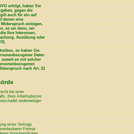
GVO erfolgt, haben Sie
ergeben, gegen die
ilt auch für ein auf
uf denen eine
 Widerspruch einlegen,
n, es sei denn, wir
ie Ihre Interessen,
dmachung, Ausübung oder
O).
treiben, so haben Sie
personenbezogener Daten
 soweit es mit solcher
 personenbezogenen
iderspruch nach Art. 21
hörde
echt bei einer
ts, ihres Arbeitsplatzes
beschadet anderweitiger
lung eines Vertrags
hinenlesbaren Format
deren Verantwortlichen