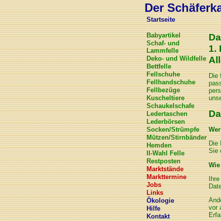
Der Schäferkar
Startseite
Babyartikel
Da
Schaf- und
1.
Lammfelle
Deko- und Wildfelle
Al
Bettfelle
Fellschuhe
Die 
Fellhandschuhe
pass
Fellbezüge
pers
Kuscheltiere
unse
Schaukelschafe
Da
Ledertaschen
Lederbörsen
Wer 
Socken/Strümpfe
Mützen/Stirnbänder
Die 
Hemden
Sie
II-Wahl Felle
Restposten
Wie
Marktstände
Markttermine
Ihre
Jobs
Date
Links
Ande
Ökologie
vor 
Hilfe
Erfa
Kontakt