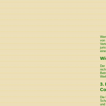
Wenn
von 
Vert
juri
eine
Wi
Der 
nich
Betr
Werb
3.
Co
Die 
Scha
und 