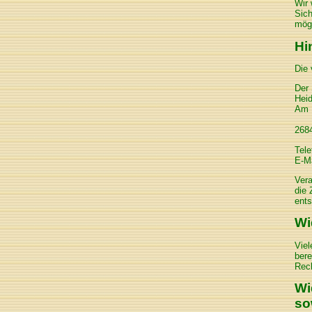
Wir 
Sich
mögl
Hi
Die 
Der 
Hei
Am 
268
Tele
E-Ma
Vera
die 
ents
Wi
Viel
bere
Rech
Wi
so