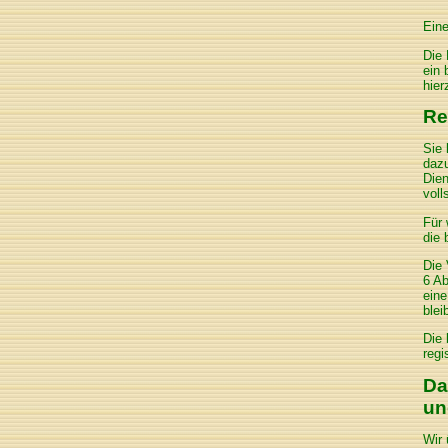
Ein
Die 
ein 
hier
Re
Sie 
daz
Dien
voll
Für 
die 
Die 
6 Ab
eine
blei
Die 
regi
Da
un
Wir 