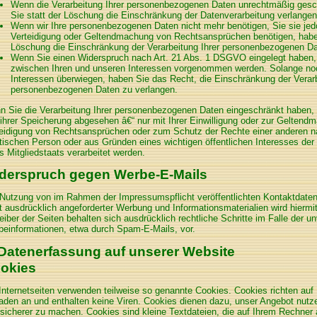
Wenn die Verarbeitung Ihrer personenbezogenen Daten unrechtmäßig gesc
Sie statt der Löschung die Einschränkung der Datenverarbeitung verlangen
Wenn wir Ihre personenbezogenen Daten nicht mehr benötigen, Sie sie je
Verteidigung oder Geltendmachung von Rechtsansprüchen benötigen, haben
Löschung die Einschränkung der Verarbeitung Ihrer personenbezogenen Da
Wenn Sie einen Widerspruch nach Art. 21 Abs. 1 DSGVO eingelegt haben
zwischen Ihren und unseren Interessen vorgenommen werden. Solange noc
Interessen überwiegen, haben Sie das Recht, die Einschränkung der Verarb
personenbezogenen Daten zu verlangen.
 Sie die Verarbeitung Ihrer personenbezogenen Daten eingeschränkt haben, 
ihrer Speicherung abgesehen â€“ nur mit Ihrer Einwilligung oder zur Gelten
eidigung von Rechtsansprüchen oder zum Schutz der Rechte einer anderen na
stischen Person oder aus Gründen eines wichtigen öffentlichen Interesses de
s Mitgliedstaats verarbeitet werden.
derspruch gegen Werbe-E-Mails
Nutzung von im Rahmen der Impressumspflicht veröffentlichten Kontaktdate
t ausdrücklich angeforderter Werbung und Informationsmaterialien wird hiermi
eiber der Seiten behalten sich ausdrücklich rechtliche Schritte im Falle der
einformationen, etwa durch Spam-E-Mails, vor.
 Datenerfassung auf unserer Website
okies
Internetseiten verwenden teilweise so genannte Cookies. Cookies richten au
den an und enthalten keine Viren. Cookies dienen dazu, unser Angebot nutzerf
sicherer zu machen. Cookies sind kleine Textdateien, die auf Ihrem Rechner