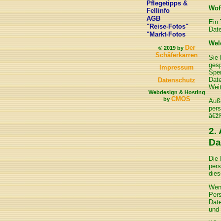
Pflegetipps &
Wof
Fellinfo
AGB
Ein 
"Reise-Fotos"
Date
"Markt-Fotos
Wel
Der
© 2019 by
Schäferkarren
Sie 
gesp
Impressum
Sper
Dat
Datenschutz
Weit
Webdesign & Hosting
CMOS
by
Auße
pers
â€ž
2.
Da
Die 
pers
dies
Wen
Pers
Date
und