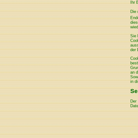
Ihr 
Die 
Ende
dies
wie
Sie 
Cook
auss
der 
Cook
best
Grun
an d
Sowe
in d
Se
Der 
Date