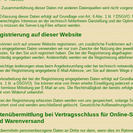
e Zusammenführung dieser Daten mit anderen Datenquellen wird nicht vorge
Erfassung dieser Daten erfolgt auf Grundlage von Art. 6 Abs. 1 lit. f DSGVO. 
berechtigtes Interesse an der technisch fehlerfreien Darstellung und der Opti
zu müssen die Server-Log-Files erfasst werden.
gistrierung auf dieser Website
können sich auf unserer Website registrieren, um zusätzliche Funktionen auf 
u eingegebenen Daten verwenden wir nur zum Zwecke der Nutzung des jeweil
stes, für den Sie sich registriert haben. Die bei der Registrierung abgefragt
ständig angegeben werden. Anderenfalls werden wir die Registrierung ablehne
wichtige änderungen etwa beim Angebotsumfang oder bei technisch notwendi
bei der Registrierung angegebene E-Mail-Adresse, um Sie auf diesem Wege zu
Verarbeitung der bei der Registrierung eingegebenen Daten erfolgt auf Grundlag
s. 1 lit. a DSGVO). Sie können eine von Ihnen erteilte Einwilligung jederzeit 
 formlose Mitteilung per E-Mail an uns. Die Rechtmäßigkeit der bereits erfolg
bt vom Widerruf unberührt.
bei der Registrierung erfassten Daten werden von uns gespeichert, solange S
striert sind und werden anschließend gelöscht. Gesetzliche Aufbewahrungsfris
tenübermittlung bei Vertragsschluss für Online-
d Warenversand
übermitteln personenbezogene Daten an Dritte nur dann, wenn dies im Rahme