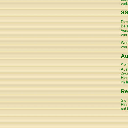
verl
SS
Dies
Beis
Vers
von 
Wenn
von 
Au
Sie 
Ausk
Zwec
Hier
im 
Re
Sie 
Hier
auf 