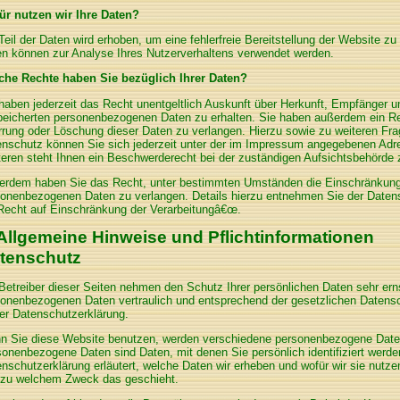
ür nutzen wir Ihre Daten?
Teil der Daten wird erhoben, um eine fehlerfreie Bereitstellung der Website z
n können zur Analyse Ihres Nutzerverhaltens verwendet werden.
che Rechte haben Sie bezüglich Ihrer Daten?
haben jederzeit das Recht unentgeltlich Auskunft über Herkunft, Empfänger u
eicherten personenbezogenen Daten zu erhalten. Sie haben außerdem ein Rec
rung oder Löschung dieser Daten zu verlangen. Hierzu sowie zu weiteren F
enschutz können Sie sich jederzeit unter der im Impressum angegebenen Ad
eren steht Ihnen ein Beschwerderecht bei der zuständigen Aufsichtsbehörde 
rdem haben Sie das Recht, unter bestimmten Umständen die Einschränkung d
onenbezogenen Daten zu verlangen. Details hierzu entnehmen Sie der Datens
Recht auf Einschränkung der Verarbeitungâ€œ.
 Allgemeine Hinweise und Pflichtinformationen
tenschutz
Betreiber dieser Seiten nehmen den Schutz Ihrer persönlichen Daten sehr ern
onenbezogenen Daten vertraulich und entsprechend der gesetzlichen Datensc
er Datenschutzerklärung.
n Sie diese Website benutzen, werden verschiedene personenbezogene Date
onenbezogene Daten sind Daten, mit denen Sie persönlich identifiziert werde
nschutzerklärung erläutert, welche Daten wir erheben und wofür wir sie nutzen
 zu welchem Zweck das geschieht.