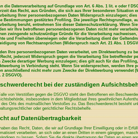
n die Datenverarbeitung auf Grundlage von Art. 6 Abs. 1 lit. e oder f DS
erzeit das Recht, aus Gründen, die sich aus Ihrer besonderen Situation 
arbeitung Ihrer personenbezogenen Daten Widerspruch einzulegen; dies g
se Bestimmungen gestütztes Profiling. Die jeweilige Rechtsgrundlage, a
arbeitung beruht, entnehmen Sie dieser Datenschutzerklärung. Wenn Sie
den wir Ihre betroffenen personenbezogenen Daten nicht mehr verarbeite
nen zwingende schutzwürdige Gründe für die Verarbeitung nachweisen, d
hte und Freiheiten überwiegen oder die Verarbeitung dient der Gelten
teidigung von Rechtsansprüchen (Widerspruch nach Art. 21 Abs. 1 DSGV
den Ihre personenbezogenen Daten verarbeitet, um Direktwerbung zu be
 Recht, jederzeit Widerspruch gegen die Verarbeitung Sie betreffender 
 Zwecke derartiger Werbung einzulegen; dies gilt auch für das Profiling,
ektwerbung in Verbindung steht. Wenn Sie widersprechen, werden Ihre
en anschließend nicht mehr zum Zwecke der Direktwerbung verwendet (W
. 2 DSGVO).
schwerderecht bei der zuständigen Aufsichtsbe
alle von Verstößen gegen die DSGVO steht den Betroffenen ein Beschwerder
ichtsbehörde, insbesondere in dem Mitgliedstaat ihres gewöhnlichen Aufenthal
 des Orts des mutmaßlichen Verstoßes zu. Das Beschwerderecht besteht un
altungsrechtlicher oder gerichtlicher Rechtsbehelfe.
cht auf Datenübertragbarkeit
haben das Recht, Daten, die wir auf Grundlage Ihrer Einwilligung oder in Erfül
matisiert verarbeiten, an sich oder an einen Dritten in einem gängigen, masc
ändigen zu lassen. Sofern Sie die direkte übertragung der Daten an einen an