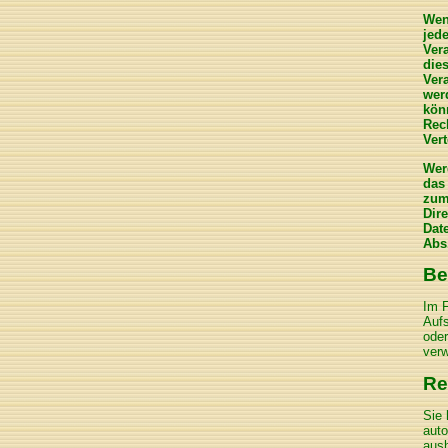
Wen
jed
Ver
die
Ver
wer
kön
Rec
Ver
Wer
das
zum
Dir
Dat
Abs
Be
Im F
Aufs
oder
verw
Re
Sie 
auto
aush