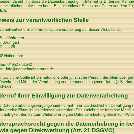
weisen darauf hin, dass die Datenübertragung im Internet (z.B. bei der Kommu
erheitslücken aufweisen kann. Ein lückenloser Schutz der Daten vor dem Zugrif
ich.
nweis zur verantwortlichen Stelle
verantwortliche Stelle für die Datenverarbeitung auf dieser Website ist:
Schäferkarren
di Baumgart
Deich 26
42 Holtermoor
fon: 04952 / 61642
il: info@der-schaeferkarren.de
ntwortliche Stelle ist die natürliche oder juristische Person, die allein oder 
Zwecke und Mittel der Verarbeitung von personenbezogenen Daten (z.B. Name
cheidet.
derruf Ihrer Einwilligung zur Datenverarbeitung
e Datenverarbeitungsvorgänge sind nur mit Ihrer ausdrücklichen Einwilligung 
its erteilte Einwilligung jederzeit widerrufen. Dazu reicht eine formlose Mittei
tmäßigkeit der bis zum Widerruf erfolgten Datenverarbeitung bleibt vom Wide
derspruchsrecht gegen die Datenerhebung in be
wie gegen Direktwerbung (Art. 21 DSGVO)