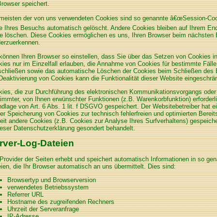
Browser speichert.
meisten der von uns verwendeten Cookies sind so genannte â€œSession-Coo
 Ihres Besuchs automatisch gelöscht. Andere Cookies bleiben auf Ihrem End
e löschen. Diese Cookies ermöglichen es uns, Ihren Browser beim nächsten
derzuerkennen.
können Ihren Browser so einstellen, dass Sie über das Setzen von Cookies i
ies nur im Einzelfall erlauben, die Annahme von Cookies für bestimmte Fälle
chließen sowie das automatische Löschen der Cookies beim Schließen des B
Deaktivierung von Cookies kann die Funktionalität dieser Website eingeschrän
ies, die zur Durchführung des elektronischen Kommunikationsvorgangs oder z
immter, von Ihnen erwünschter Funktionen (z.B. Warenkorbfunktion) erforderl
dlage von Art. 6 Abs. 1 lit. f DSGVO gespeichert. Der Websitebetreiber hat ei
er Speicherung von Cookies zur technisch fehlerfreien und optimierten Bereits
it andere Cookies (z.B. Cookies zur Analyse Ihres Surfverhaltens) gespeich
ieser Datenschutzerklärung gesondert behandelt.
rver-Log-Dateien
Provider der Seiten erhebt und speichert automatisch Informationen in so ge
ien, die Ihr Browser automatisch an uns übermittelt. Dies sind:
Browsertyp und Browserversion
verwendetes Betriebssystem
Referrer URL
Hostname des zugreifenden Rechners
Uhrzeit der Serveranfrage
IP-Adresse