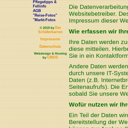
Pflegetipps &
Die Datenverarbeitung
Fellinfo
AGB
Websitebetreiber. D
"Reise-Fotos"
Impressum dieser We
"Markt-Fotos
Der
© 2019 by
Wie erfassen wir Ih
Schäferkarren
Impressum
Ihre Daten werden zu
Datenschutz
diese mitteilen. Hier
Webdesign & Hosting
Sie in ein Kontaktfor
CMOS
by
Andere Daten werden
durch unsere IT-Syst
Daten (z.B. Internetb
Seitenaufrufs). Die E
sobald Sie unsere We
Wofür nutzen wir Ih
Ein Teil der Daten wi
Bereitstellung der W