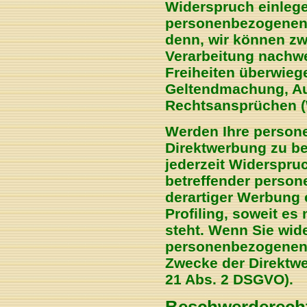
Widerspruch einlege
personenbezogenen D
denn, wir können zw
Verarbeitung nachwe
Freiheiten überwiege
Geltendmachung, Au
Rechtsansprüchen (
Werden Ihre person
Direktwerbung zu be
jederzeit Widerspru
betreffender perso
derartiger Werbung e
Profiling, soweit es
steht. Wenn Sie wid
personenbezogenen 
Zwecke der Direktwe
21 Abs. 2 DSGVO).
Beschwerderecht