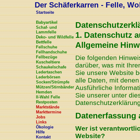
Der Schäferkarren - Felle, Wol
Startseite
Babyartikel
Datenschutzerkl
Schaf- und
Lammfelle
1. Datenschutz a
Deko- und Wildfelle
Bettfelle
Allgemeine Hinw
Fellschuhe
Fellhandschuhe
Die folgenden Hinwei
Fellbezüge
Kuscheltiere
darüber, was mit Ihr
Schaukelschafe
Sie unsere Website 
Ledertaschen
Lederbörsen
alle Daten, mit denen
Socken/Strümpfe
Ausführliche Inform
Mützen/Stirnbänder
Hemden
Sie unserer unter die
II-Wahl Felle
Datenschutzerklärung
Restposten
Marktstände
Markttermine
Datenerfassung 
Jobs
Links
Wer ist verantwortli
Ökologie
Hilfe
Website?
Kontakt