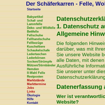
Der Schäferkarren - Felle, Wol
Startseite
Babyartikel
Datenschutzerkl
Schaf- und
Lammfelle
1. Datenschutz a
Deko- und Wildfelle
Bettfelle
Allgemeine Hinw
Fellschuhe
Fellhandschuhe
Die folgenden Hinwei
Fellbezüge
Kuscheltiere
darüber, was mit Ihr
Schaukelschafe
Sie unsere Website 
Ledertaschen
Lederbörsen
alle Daten, mit denen
Socken/Strümpfe
Ausführliche Inform
Mützen/Stirnbänder
Hemden
Sie unserer unter die
II-Wahl Felle
Datenschutzerklärung
Restposten
Marktstände
Markttermine
Datenerfassung 
Jobs
Links
Wer ist verantwortli
Ökologie
Hilfe
Website?
Kontakt