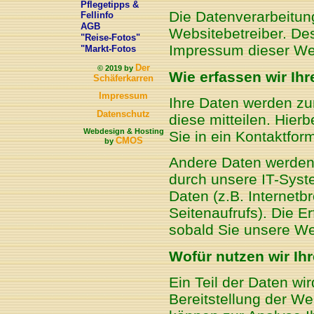
Pflegetipps &
Die Datenverarbeitung
Fellinfo
AGB
Websitebetreiber. D
"Reise-Fotos"
Impressum dieser We
"Markt-Fotos
Der
© 2019 by
Wie erfassen wir Ih
Schäferkarren
Impressum
Ihre Daten werden zu
Datenschutz
diese mitteilen. Hier
Webdesign & Hosting
Sie in ein Kontaktfor
CMOS
by
Andere Daten werden
durch unsere IT-Syst
Daten (z.B. Internetb
Seitenaufrufs). Die E
sobald Sie unsere We
Wofür nutzen wir Ih
Ein Teil der Daten wi
Bereitstellung der W