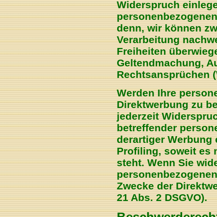
Widerspruch einlege
personenbezogenen D
denn, wir können zw
Verarbeitung nachwe
Freiheiten überwiege
Geltendmachung, Au
Rechtsansprüchen (
Werden Ihre person
Direktwerbung zu be
jederzeit Widerspru
betreffender perso
derartiger Werbung e
Profiling, soweit es
steht. Wenn Sie wid
personenbezogenen 
Zwecke der Direktwe
21 Abs. 2 DSGVO).
Beschwerderecht