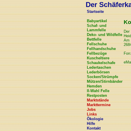
Der Schäferkar
Startseite
Babyartikel
Ko
Schaf- und
Lammfelle
Der 
Deko- und Wildfelle
Hei
Bettfelle
Am 
Fellschuhe
268
Fellhandschuhe
Fellbezüge
Fon:
Kuscheltiere
eMa
Schaukelschafe
Ledertaschen
Lederbörsen
Socken/Strümpfe
Mützen/Stirnbänder
Hemden
II-Wahl Felle
Restposten
Marktstände
Markttermine
Jobs
Links
Ökologie
Hilfe
Kontakt