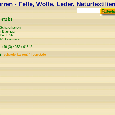
ren - Felle, Wolle, Leder, Naturtextilie
ntakt
Schäferkarren
di Baumgart
Deich 26
42 Holtermoor
 +49 (0) 4952 / 61642
il:
schaeferkarren@freenet.de