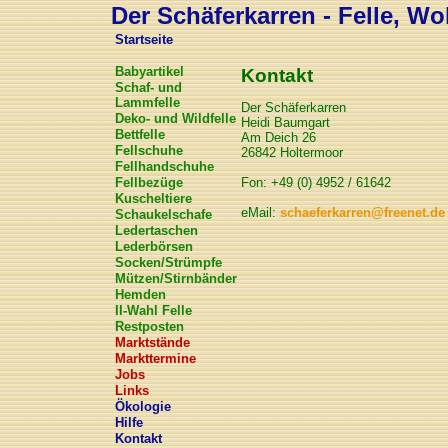
Der Schäferkarren - Felle, Wol
Startseite
Babyartikel
Kontakt
Schaf- und
Lammfelle
Der Schäferkarren
Deko- und Wildfelle
Heidi Baumgart
Bettfelle
Am Deich 26
Fellschuhe
26842 Holtermoor
Fellhandschuhe
Fellbezüge
Fon: +49 (0) 4952 / 61642
Kuscheltiere
eMail:
schaeferkarren@freenet.de
Schaukelschafe
Ledertaschen
Lederbörsen
Socken/Strümpfe
Mützen/Stirnbänder
Hemden
II-Wahl Felle
Restposten
Marktstände
Markttermine
Jobs
Links
Ökologie
Hilfe
Kontakt