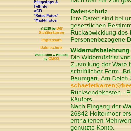
nach den zur Zeit ge
Pflegetipps &
Fellinfo
Datenschutz
AGB
"Reise-Fotos"
Ihre Daten sind bei 
"Markt-Fotos
gesetzlichen Bestim
Der
© 2019 by
Rückabwicklung des K
Schäferkarren
Personenbezogene Dat
Impressum
Datenschutz
Widerrufsbelehrung
Webdesign & Hosting
Die Widerrufsfrist vo
CMOS
by
Zustellung der Ware b
schriftlicher Form -Br
Baumgart, Am Deich 
schaeferkarren@fre
Rücksendekosten - P
Käufers.
Nach Eingang der War
26842 Holtermoor ers
enthaltenen Mehrwert
genutzte Konto.