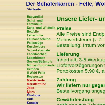
Der Schäferkarren - Felle, Wol
Startseite
Babyartikel
Unsere Liefer- 
Schaf- und
Lammfelle
Preise
Deko- und Wildfelle
Bettfelle
Alle Preise sind Endp
Fellschuhe
Mehrwertsteuer (z.Z. 
Fellhandschuhe
Fellbezüge
Bestellung. Irrtum vo
Kuscheltiere
Schaukelschafe
Lieferung
Ledertaschen
Lederbörsen
Innerhalb 3-5 Werkt
Socken/Strümpfe
Lieferverzögerungen t
Mützen/Stirnbänder
Hemden
Portokosten 5,90 €, a
II-Wahl Felle
Restposten
Zahlung
Marktstände
Markttermine
Wir liefern nur gege
Jobs
Bestellvorgang ange
Links
Ökologie
Gewährleistung
Hilfe
Kontakt