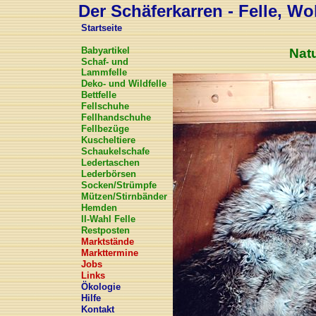
Der Schäferkarren - Felle, Wol
Startseite
Babyartikel
Natu
Schaf- und
Lammfelle
Deko- und Wildfelle
Bettfelle
Fellschuhe
Fellhandschuhe
Fellbezüge
Kuscheltiere
Schaukelschafe
Ledertaschen
Lederbörsen
Socken/Strümpfe
Mützen/Stirnbänder
Hemden
II-Wahl Felle
Restposten
Marktstände
Markttermine
Jobs
Links
Ökologie
Hilfe
Kontakt