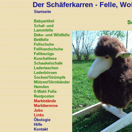
Der Schäferkarren - Felle, Wol
Startseite
Babyartikel
S
Schaf- und
Lammfelle
Deko- und Wildfelle
Bettfelle
Fellschuhe
Fellhandschuhe
Fellbezüge
Kuscheltiere
Schaukelschafe
Ledertaschen
Lederbörsen
Socken/Strümpfe
Mützen/Stirnbänder
Hemden
II-Wahl Felle
Restposten
Marktstände
Markttermine
Jobs
Links
Ökologie
Hilfe
Kontakt