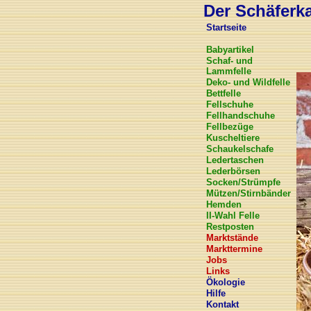
Der Schäferkar
Startseite
Babyartikel
Schaf- und
Lammfelle
Deko- und Wildfelle
Bettfelle
Fellschuhe
Fellhandschuhe
Fellbezüge
Kuscheltiere
Schaukelschafe
Ledertaschen
Lederbörsen
Socken/Strümpfe
Mützen/Stirnbänder
Hemden
II-Wahl Felle
Restposten
Marktstände
Markttermine
Jobs
Links
Ökologie
Hilfe
Kontakt