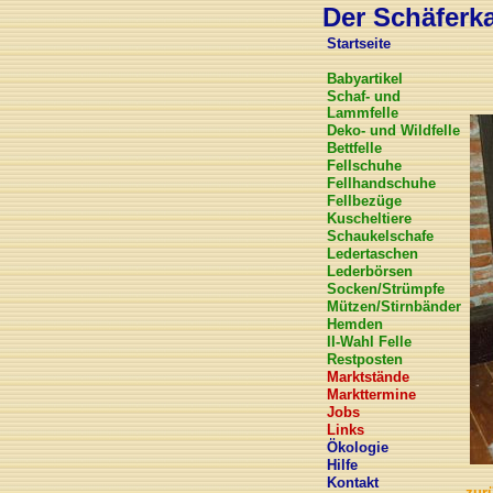
Der Schäferkar
Startseite
Babyartikel
Schaf- und
Lammfelle
Deko- und Wildfelle
Bettfelle
Fellschuhe
Fellhandschuhe
Fellbezüge
Kuscheltiere
Schaukelschafe
Ledertaschen
Lederbörsen
Socken/Strümpfe
Mützen/Stirnbänder
Hemden
II-Wahl Felle
Restposten
Marktstände
Markttermine
Jobs
Links
Ökologie
Hilfe
Kontakt
zur